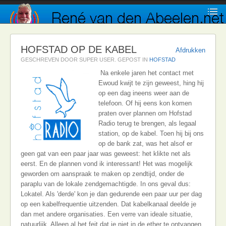
HOFSTAD OP DE KABEL
Afdrukken
GESCHREVEN DOOR SUPER USER. GEPOST IN
HOFSTAD
Na enkele jaren het contact met
Ewoud kwijt te zijn geweest, hing hij
op een dag ineens weer aan de
telefoon. Of hij eens kon komen
praten over plannen om Hofstad
Radio terug te brengen, als legaal
station, op de kabel. Toen hij bij ons
op de bank zat, was het alsof er
geen gat van een paar jaar was geweest: het klikte net als
eerst. En de plannen vond ik interessant! Het was mogelijk
geworden om aanspraak te maken op zendtijd, onder de
paraplu van de lokale zendgemachtigde. In ons geval dus:
Lokatel. Als 'derde' kon je dan gedurende een paar uur per dag
op een kabelfrequentie uitzenden. Dat kabelkanaal deelde je
dan met andere organisaties. Een verre van ideale situatie,
natuurlijk. Alleen al het feit dat je niet in de ether te ontvangen