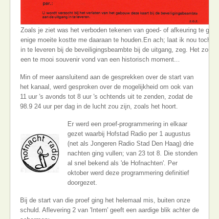
Zoals je ziet was het verboden tekenen van goed- of afkeuring te gev
enige moeite kostte me daaraan te houden.En ach; laat ik nou toch ve
in te leveren bij de beveiligingsbeambte bij de uitgang, zeg. Het zou n
een te mooi souvenir vond van een historisch moment...
Min of meer aansluitend aan de gesprekken over de start van
het kanaal, werd gesproken over de mogelijkheid om ook van
11 uur 's avonds tot 8 uur 's ochtends uit te zenden, zodat de
98.9 24 uur per dag in de lucht zou zijn, zoals het hoort.
Er werd een proef-programmering in elkaar
gezet waarbij Hofstad Radio per 1 augustus
(net als Jongeren Radio Stad Den Haag) drie
nachten ging vullen; van 23 tot 8. Die stonden
al snel bekend als 'de Hofnachten'. Per
oktober werd deze programmering definitief
doorgezet.
Bij de start van die proef ging het helemaal mis, buiten onze
schuld. Aflevering 2 van 'Intern' geeft een aardige blik achter de