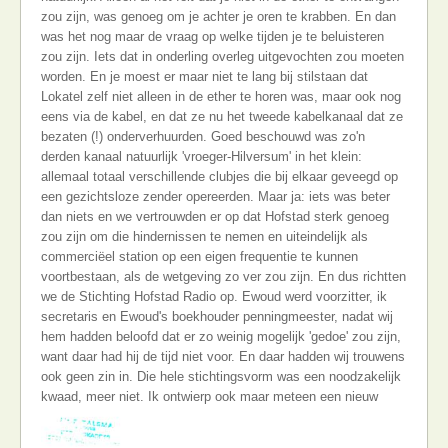
zou zijn, was genoeg om je achter je oren te krabben. En dan
was het nog maar de vraag op welke tijden je te beluisteren
zou zijn. Iets dat in onderling overleg uitgevochten zou moeten
worden. En je moest er maar niet te lang bij stilstaan dat
Lokatel zelf niet alleen in de ether te horen was, maar ook nog
eens via de kabel, en dat ze nu het tweede kabelkanaal dat ze
bezaten (!) onderverhuurden. Goed beschouwd was zo'n
derden kanaal natuurlijk 'vroeger-Hilversum' in het klein:
allemaal totaal verschillende clubjes die bij elkaar geveegd op
een gezichtsloze zender opereerden. Maar ja: iets was beter
dan niets en we vertrouwden er op dat Hofstad sterk genoeg
zou zijn om die hindernissen te nemen en uiteindelijk als
commerciëel station op een eigen frequentie te kunnen
voortbestaan, als de wetgeving zo ver zou zijn. En dus richtten
we de Stichting Hofstad Radio op. Ewoud werd voorzitter, ik
secretaris en Ewoud's boekhouder penningmeester, nadat wij
hem hadden beloofd dat er zo weinig mogelijk 'gedoe' zou zijn,
want daar had hij de tijd niet voor. En daar hadden wij trouwens
ook geen zin in. Die hele stichtingsvorm was een noodzakelijk
kwaad, meer niet.
Ik ontwierp ook maar meteen een nieuw