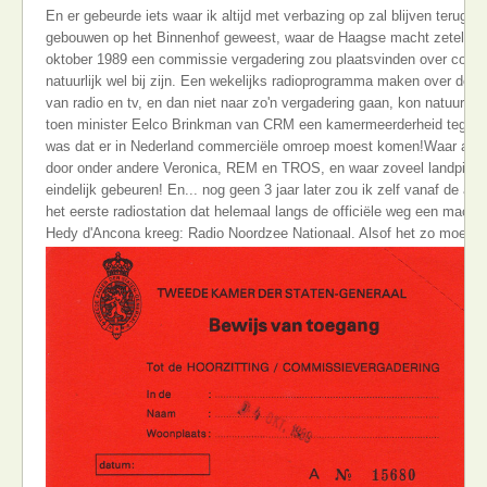
En er gebeurde iets waar ik altijd met verbazing op zal blijven terugkij
gebouwen op het Binnenhof geweest, waar de Haagse macht zetelt. Ma
oktober 1989 een commissie vergadering zou plaatsvinden over comme
natuurlijk wel bij zijn. Een wekelijks radioprogramma maken over de o
van radio en tv, en dan niet naar zo'n vergadering gaan, kon natuurlijk 
toen minister Eelco Brinkman van CRM een kamermeerderheid tegeno
was dat er in Nederland commerciële omroep moest komen!Waar al di
door onder andere Veronica, REM en TROS, en waar zoveel landpirat
eindelijk gebeuren! En... nog geen 3 jaar later zou ik zelf vanaf de all
het eerste radiostation dat helemaal langs de officiële weg een macht
Hedy d'Ancona kreeg: Radio Noordzee Nationaal. Alsof het zo moest zi