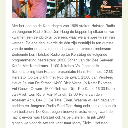
Met het oog op de Kerstdagen van 1989 staken Hofstad Radio
en Jongeren Radio Stad Den Haag de koppen bij elkaar en we
kwamen een zendtijd-ruil overeen, waar we alletwee wijzer van
werden. De ene dag leverde de één zijn zendtijd in ten gunste
van de ander en de volgende dag was het precies andersom.
Zodoende kon Hofstad Radio op 1e Kerstdag de volgende
programmering neerzetten: 10:00 Johan van der Zee Serveert
Koffie Met Kerstkrans. 11:00 Jukebox Vol Jinglebells.
Samenstelling Ben Franse, presentatie Hans Hemmes. 12:00
Kerststol Op De plank met Rob de Zwart. 13:00 Jan Versteeg
Houdt Je Van De Straat. 14:00 Dick Verheul's Kerst Express
Vol Gouwe Ouwen. 15:00 Rob van Dijk: Pro-Kater. 16:00 Frank
van Vliet: Een Rivier Van Muziek. 17:00 René van den
Abeelen: Ach, Dek Jij De Tafel Even. Waarna wij een dagje vrij
hadden en Jongeren Radio Stad Den Haag acht uur zijn publiek
kon bedienen. De Kerst begon trouwens extra vroeg, want de
nacht ervoor was Hofstad ook te beluisteren. In juli 1990
gingen we voor de tweede keer naar Moby Dick:
Hofstad